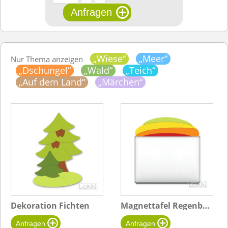
„Wiese“
„Meer“
Nur Thema anzeigen
„Dschungel“
„Wald“
„Teich“
„Auf dem Land“
„Märchen“
Dekoration Fichten
Magnettafel RegenbogenhÃ¼gel