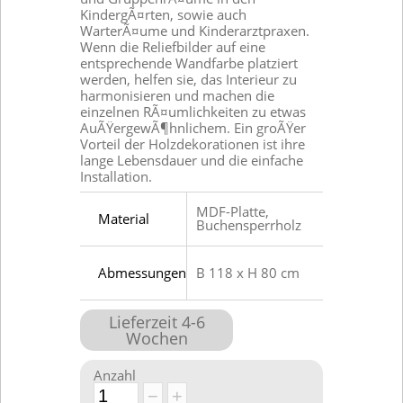
KindergÃ¤rten, sowie auch
WarterÃ¤ume und Kinderarztpraxen.
Wenn die Reliefbilder auf eine
entsprechende Wandfarbe platziert
werden, helfen sie, das Interieur zu
harmonisieren und machen die
einzelnen RÃ¤umlichkeiten zu etwas
AuÃŸergewÃ¶hnlichem. Ein groÃŸer
Vorteil der Holzdekorationen ist ihre
lange Lebensdauer und die einfache
Installation.
MDF-Platte,
Material
Buchensperrholz
Abmessungen
B 118 x H 80 cm
Lieferzeit
4
-
6
Wochen
Anzahl