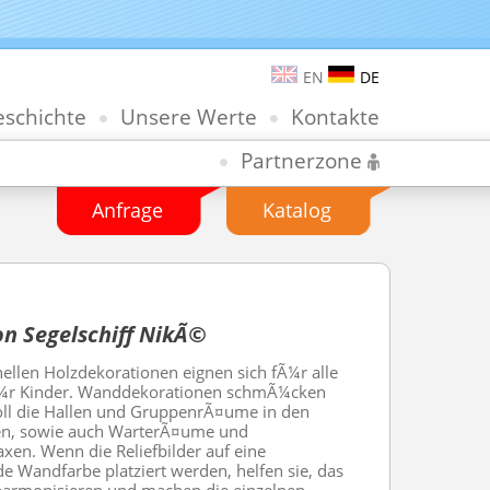
EN
DE
schichte
Unsere Werte
Kontakte
Partnerzone
Anfrage
Katalog
n Segelschiff NikÃ©
nellen Holzdekorationen eignen sich fÃ¼r alle
fÃ¼r Kinder. Wanddekorationen schmÃ¼cken
ll die Hallen und GruppenrÃ¤ume in den
en, sowie auch WarterÃ¤ume und
xen. Wenn die Reliefbilder auf eine
e Wandfarbe platziert werden, helfen sie, das