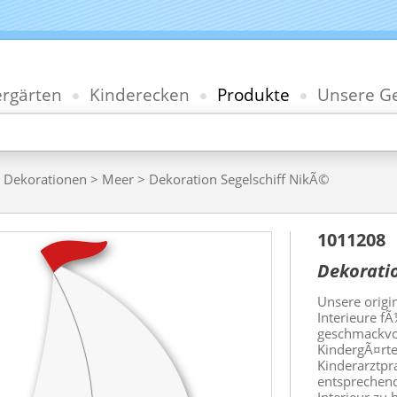
ergärten
Kinderecken
Produkte
Unsere Ge
>
Dekorationen
>
Meer
> Dekoration Segelschiff NikÃ©
1011208
Dekoratio
Unsere origi
Interieure 
geschmackvo
KindergÃ¤rt
Kinderarztpra
entsprechend