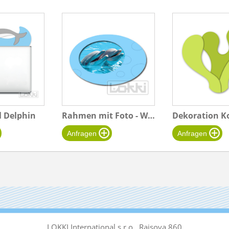
l Delphin
Rahmen mit Foto - Wasser A - groÃŸ - blau - Delfine
Dekoration Ko
LOKKI International s.r.o., Raisova 860