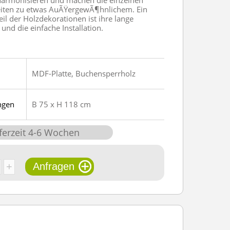
 harmonisieren und machen die einzelnen
iten zu etwas AuÃŸergewÃ¶hnlichem. Ein
il der Holzdekorationen ist ihre lange
nd die einfache Installation.
MDF-Platte, Buchensperrholz
ngen
B 75 x H 118 cm
ferzeit
4
-
6
Wochen