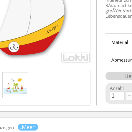
Interieur zu
RÃ¤umlichke
groÃŸer Vorte
Lebensdauer u
Material
Abmessu
Lie
Anzahl
„Meer“
nzeigen