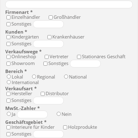
Firmenart
Einzelhändler
Großhändler
Sonstiges
Kunden
Kindergärten
Krankenhäuser
Sonstiges
Verkaufswege
Onlineshop
Vertreter
Stationäres Geschäft
Showroom
Sonstiges
Bereich
Lokal
Regional
National
International
Verkaufsart
Hersteller
Distributor
Sonstiges
MwSt.-Zahler
Ja
Nein
Geschäftsgebiet
Interieure für Kinder
Holzprodukte
Sonstiges